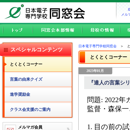
メル
日本電子専門学校同窓会
＞ と
スペシャルコンテンツ
とくとくコーナー
とくとくコーナー
2023年01月
言葉の由来クイズ
『達人の言葉シリ
進学奨励金
問題: 20
監督・森保一
クラス会支援のご案内
1. 目の前
メルマガ会員