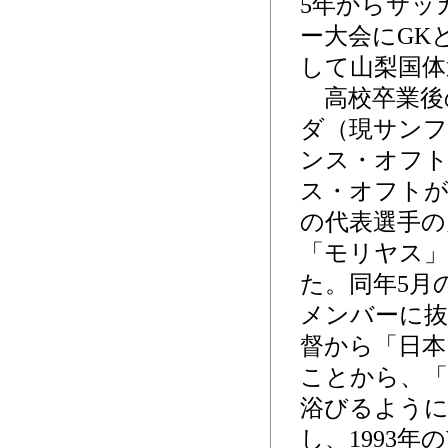
5年からサッ
ー大会にGK
して山梨国体
高校卒業後の
ダ（現サンフ
ンス・オフト
ス・オフトが
の代表選手の
「モリヤス」
た。同年5月
メンバーに抜
督から「日
ことから、「
浴びるよう
し、1993