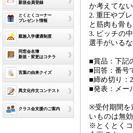
新規会員登録
か考えてない
2. 重圧や
とくとくコーナー
プレゼント情報
と筋肉も骨
3. ピッチ
親族入学優遇制度
選手がいる
同窓会名簿
新規・変更はコチラ
■賞品：下記
■回答：番号
言葉の由来クイズ
■締め切り：20
■発表：メール
異文化作文コンテスト
※受付期間を
クラス会支援のご案内
いものは無
※とくとく