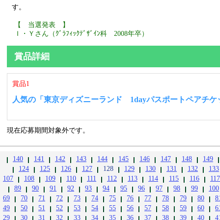
す。
【 当選発表 】
Ｉ・Ｙさん（ｸﾞﾗﾌｨｯｸﾃﾞｻﾞｲﾝ科 2008年卒）
賞品詳細
賞品1
人気の「東京ディズニーランド 1dayパスポートペアチケ
現在応募期間対象外です。
140
141
142
143
144
145
146
147
148
149
124
125
126
127
128
129
130
131
132
133
107
108
109
110
111
112
113
114
115
116
117
89
90
91
92
93
94
95
96
97
98
99
100
69
70
71
72
73
74
75
76
77
78
79
80
8
49
50
51
52
53
54
55
56
57
58
59
60
6
29
30
31
32
33
34
35
36
37
38
39
40
4