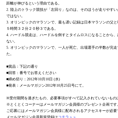
距離が伸びるという理由である。
2. 陸上のトラック競技が「左回り」なのは、そのほうが走りやす
ではない。
3. オリンピックのマラソンで、最も遅い記録は日本マラソンの父
５時間３２分２０秒３である。
4. ハードル競走は、ハードルを倒すとタイムロスになることから
ない。
5. オリンピックのマラソンで、一人が死亡、出場選手の半数が完
た。
■賞品：下記の通り
■回答：番号でお答えください
■締め切り：2012年10月10日 (水)
■発表：メールマガジン2012年10月25日号にて。
※受付期間を過ぎたもの、必要事項がすべて記入されていないもの
※とくとくコーナーはメールマガジン会員様のプレゼント企画です
ご応募にはメールマガジン会員様に配布されるアクセスキーが必要
メールマガジン会員新規登録は
コチラ＞＞