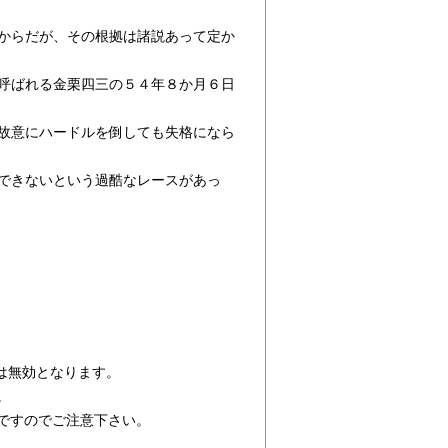
いからだが、その根拠は諸説あって定か
と呼ばれる金栗四三の５４年８か月６日
、故意にハードルを倒しても失格になら
走できないという過酷なレースがあっ
は無効となります。
。
ですのでご注意下さい。