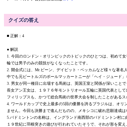
クイズの答え
■ 正解：4
● 解説
1. 今回のロンドン・オリンピックのトピックのひとつは、初めて
輪では男子のみの競技がなくなったことです。
2. 開会式には、Mr.ビーン、デイビット・ベッカムなど様々な著
中でも元ビートルズのポールマッカートニーが「ヘイ・ジュード」
3. 男女が同一種目に出場する馬術は、英国王室と関係が深いこと
長女アン王女は、１９７６年モントリオール五輪に英国代表として
フィリップスも、かつて総合馬術の世界大会を制したことがあるス
4. ワールドカップで史上最多の5回の優勝を誇るブラジルは、オ
ません。今回も決勝まで進んだものの、メキシコに破れ悲願達成は
5.バドミントンの名称は、イングランド南西部のバドミントン村に
１９世紀に羽根突きの遊びが行われていたそうで、それが形を変え