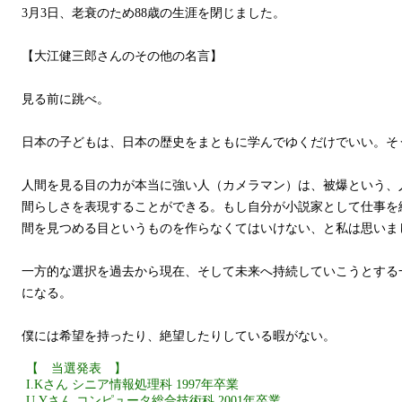
3月3日、老衰のため88歳の生涯を閉じました。
【大江健三郎さんのその他の名言】
見る前に跳べ。
日本の子どもは、日本の歴史をまともに学んでゆくだけでいい。そ
人間を見る目の力が本当に強い人（カメラマン）は、被爆という、
間らしさを表現することができる。もし自分が小説家として仕事を
間を見つめる目というものを作らなくてはいけない、と私は思いま
一方的な選択を過去から現在、そして未来へ持続していこうとする
になる。
僕には希望を持ったり、絶望したりしている暇がない。
【 当選発表 】
I.Kさん シニア情報処理科 1997年卒業
U.Yさん コンピュータ総合技術科 2001年卒業