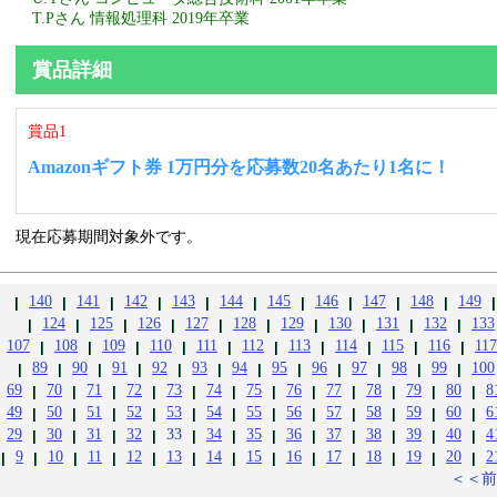
T.Pさん 情報処理科 2019年卒業
賞品詳細
賞品1
Amazonギフト券 1万円分を応募数20名あたり1名に！
現在応募期間対象外です。
140
141
142
143
144
145
146
147
148
149
124
125
126
127
128
129
130
131
132
133
107
108
109
110
111
112
113
114
115
116
117
89
90
91
92
93
94
95
96
97
98
99
100
69
70
71
72
73
74
75
76
77
78
79
80
8
49
50
51
52
53
54
55
56
57
58
59
60
6
29
30
31
32
33
34
35
36
37
38
39
40
4
9
10
11
12
13
14
15
16
17
18
19
20
2
＜＜前