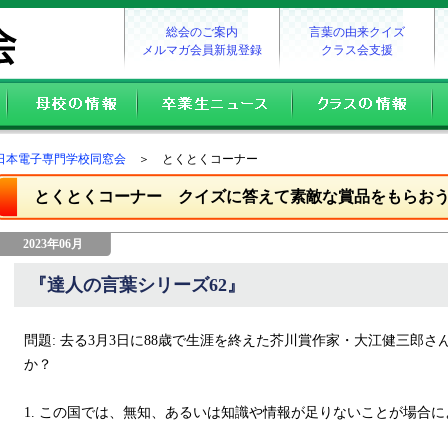
総会のご案内
言葉の由来クイズ
メルマガ会員新規登録
クラス会支援
日本電子専門学校同窓会
＞ とくとくコーナー
とくとくコーナー クイズに答えて素敵な賞品をもらお
2023年06月
『達人の言葉シリーズ62』
問題: 去る3月3日に88歳で生涯を終えた芥川賞作家・大江健三郎
か？
1. この国では、無知、あるいは知識や情報が足りないことが場合