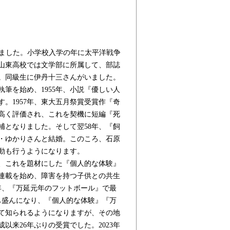
まれました。小学校入学の年に太平洋戦争
山東高校では文学部に所属して、部誌
。同級生に伊丹十三さんがいました。
筆を始め、1955年、小説『優しい人
。1957年、東大五月祭賞受賞作『奇
高く評価され、これを契機に短編『死
補となりました。そして翌58年、『飼
の妹・ゆかりさんと結婚。このころ、石原
動も行うようになります。
生、これを題材にした『個人的な体験』
の連載を始め、障害を持つ子供との共生
7年、『万延元年のフットボール』で最
も盛んになり、『個人的な体験』『万
て知られるようになりますが、その地
以来26年ぶりの受賞でした。2023年