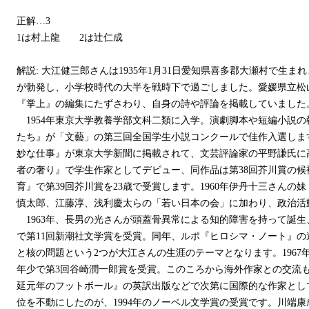
正解…3
1は村上龍 2は辻仁成
解説: 大江健三郎さんは1935年1月31日愛知県喜多郡大瀬村で生
が勃発し、小学校時代の大半を戦時下で過ごしました。愛媛県立松
『掌上』の編集にたずさわり、自身の詩や評論を掲載していました
1954年東京大学教養学部文科二類に入学。演劇脚本や短編小説の執
たち』が「文藝」の第三回全国学生小説コンクールで佳作入選します
妙な仕事』が東京大学新聞に掲載されて、文芸評論家の平野謙氏に
者の奢り』で学生作家としてデビュー、同作品は第38回芥川賞の候
育』で第39回芥川賞を23歳で受賞します。1960年伊丹十三さん
慎太郎、江藤淳、浅利慶太らの「若い日本の会」に加わり、政治活
1963年、長男の光さんが頭蓋骨異常による知的障害を持って誕
で第11回新潮社文学賞を受賞。同年、ルポ『ヒロシマ・ノート』
と核の問題という2つが大江さんの生涯のテーマとなります。196
年少で第3回谷崎潤一郎賞を受賞。このころから海外作家との交流
延元年のフットボール』の英訳出版などで次第に国際的な作家とし
位を不動にしたのが、1994年のノーベル文学賞の受賞です。川端康成