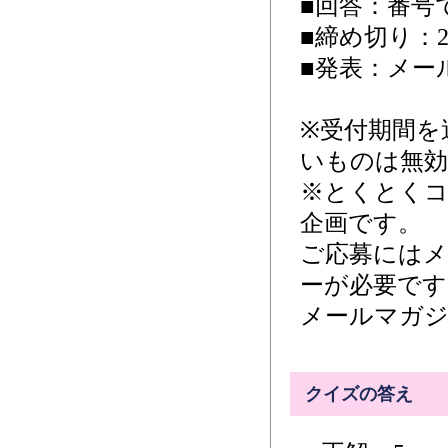
■回答：番号
■締め切り：20
■発表：メール
※受付期間を
いものは無
※とくとく
企画です。
ご応募には
ーが必要です
メールマガジ
クイズの答え