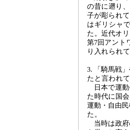
の昔に遡り、
子が彫られて
はギリシャ
た。近代オリ
第7回アント
り入れられ
3. 「騎馬
たと言われ
日本で運動
た時代に国会
運動・自由民
た。
当時は政府