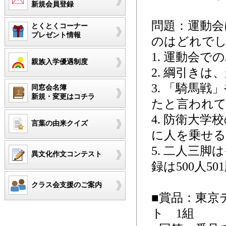
新規会員登録
問題：運動会
とくとくコーナー
プレゼント情報
のはどれで
1. 運動会
親族入学優遇制度
2. 綱引き
3. 「騎馬
同窓会名簿
新規・変更はコチラ
たと言われ
4. 防衛大
言葉の由来クイズ
に人を乗せる
5. 二人三
異文化作文コンテスト
録は500人5
クラス会支援のご案内
■賞品：東京
ト 1組