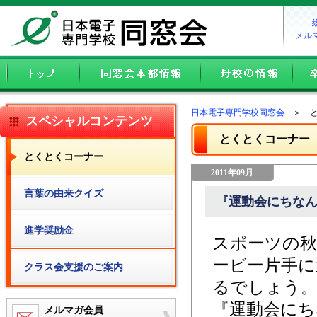
メル
日本電子専門学校同窓会
＞ と
スペシャルコンテンツ
とくとくコーナー
とくとくコーナー
2011年09月
言葉の由来クイズ
『運動会にちな
進学奨励金
スポーツの秋
ービー片手に
クラス会支援のご案内
るでしょう
『運動会に
メルマガ会員