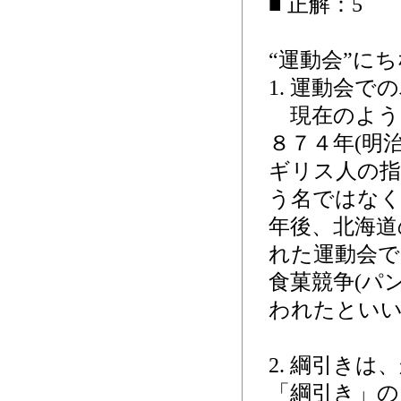
■ 正解：5
“運動会”に
1. 運動会
現在のよう
８７４年(明
ギリス人の
う名ではなく
年後、北海道
れた運動会で
食菓競争(パ
われたとい
2. 綱引き
「綱引き」の