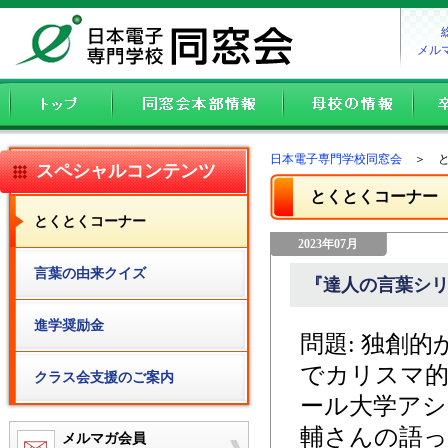
メル
日本電子専門学校同窓会
＞ と
スペシャルコンテンツ
とくとくコーナー
とくとくコーナー
2023年07月
言葉の由来クイズ
『達人の言葉シリ
進学奨励金
問題: 独創
でカリスマ的
クラス会支援のご案内
ール大学アシ
輔さんの語
メルマガ会員