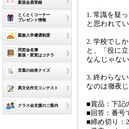
新規会員登録
1. 常識を
とくとくコーナー
プレゼント情報
と思われてい
親族入学優遇制度
2. 学校で
と、「役に立
同窓会名簿
新規・変更はコチラ
なんじゃな
言葉の由来クイズ
3. 終わら
なのは徹夜
異文化作文コンテスト
■賞品：下記
クラス会支援のご案内
■回答：番号
■締め切り：20