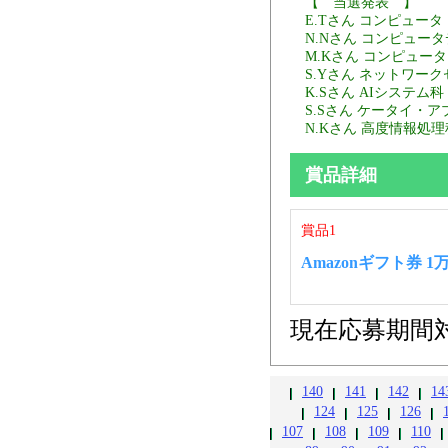
【 当選発表 】
E.Tさん コンピュータ
N.Nさん コンピュータ
M.Kさん コンピュータ
S.Yさん ネットワー
K.Sさん AIシステム科
S.Sさん ケータイ・
N.Kさん 高度情報処理
賞品詳細
賞品1
Amazonギフト券 
現在応募期間
140
141
142
14
124
125
126
107
108
109
110