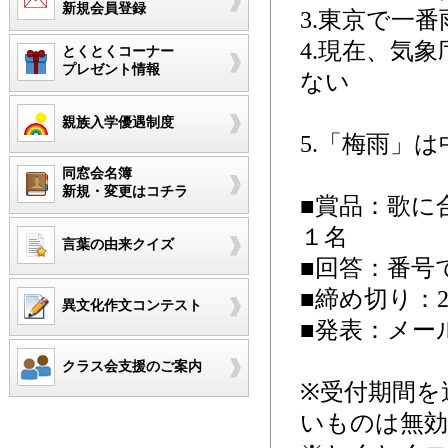
新規会員登録
3.東京で一
4.現在、気
とくとくコーナー
プレゼント情報
ない
親族入学優遇制度
5.「梅雨」
同窓会名簿
新規・変更はコチラ
■賞品：歌に
１名
言葉の由来クイズ
■回答：番号
■締め切り：20
異文化作文コンテスト
■発表：メール
クラス会支援のご案内
※受付期間を
いものは無