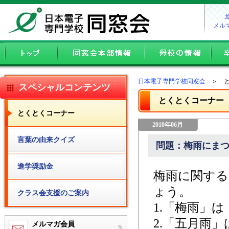
メル
日本電子専門学校同窓会
＞ と
スペシャルコンテンツ
とくとくコーナー
とくとくコーナー
2010年06月
言葉の由来クイズ
問題：梅雨にま
進学奨励金
梅雨に関す
ょう。
クラス会支援のご案内
1.「梅雨」
2.「五月雨
メルマガ会員