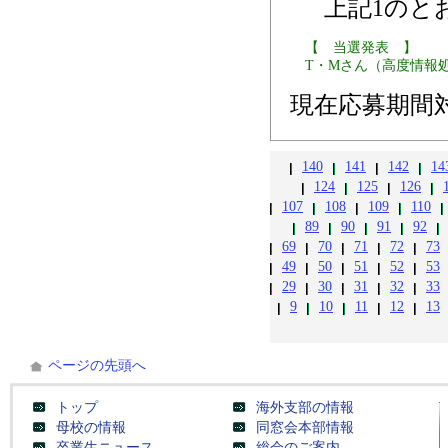
上記1のと
【 当選発表 】
T・Mさん（高度情報処
現在応募期間
140
141
142
14
124
125
126
107
108
109
110
89
90
91
92
69
70
71
72
73
49
50
51
52
53
29
30
31
32
33
9
10
11
12
13
ページの先頭へ
トップ
海外支部の情報
母校の情報
同窓会本部情報
卒業生ニュース
総会のご案内