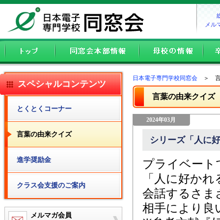
メル
日本電子専門学校同窓会
＞ 言
スペシャルコンテンツ
言葉の由来クイズ
とくとくコーナー
2024年03月
言葉の由来クイズ
シリーズ「人に好
進学奨励金
プライベート
「人に好かれ
クラス会支援のご案内
会話するさま
相手により良
メルマガ会員