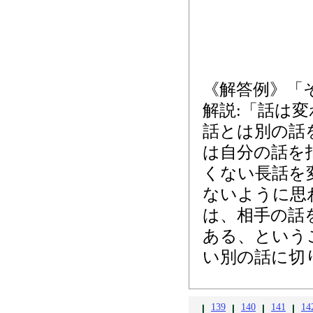
《解答例》「
解説:「話は
話とは別の話
は自分の話を
くない長話を
ないように思
は、相手の話
ある、という
い別の話に切
139
140
141
14