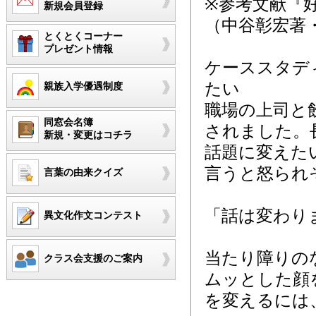
※参考文献『
新規会員登録
（中谷彰宏著
とくとくコーナー
プレゼント情報
ケーススタデ
たい
親族入学優遇制度
職場の上司と
同窓会名簿
されました。
新規・変更はコチラ
話題に変えた
言うと怒られ
言葉の由来クイズ
「話は変わり
異文化作文コンテスト
当たり障りの
クラス会支援のご案内
ムッとした顔
を変えるには