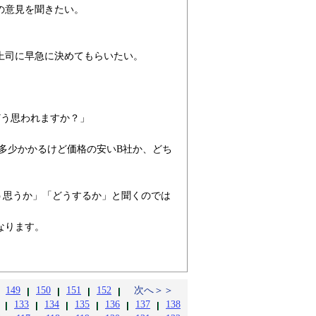
の意見を聞きたい。
上司に早急に決めてもらいたい。
どう思われますか？」
は多少かかるけど価格の安いB社か、どち
う思うか」「どうするか」と聞くのでは
なります。
。
149
150
151
152
次へ＞＞
133
134
135
136
137
138