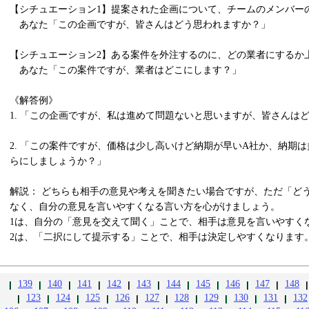
【シチュエーション1】提案された企画について、チームのメンバー
あなた「この企画ですが、皆さんはどう思われますか？」
【シチュエーション2】ある案件を外注するのに、どの業者にするか
あなた「この案件ですが、業者はどこにします？」
《解答例》
1. 「この企画ですが、私は進めて問題ないと思いますが、皆さんは
2. 「この案件ですが、価格は少し高いけど納期が早いA社か、納期
らにしましょうか？」
解説： どちらも相手の意見や考えを聞きたい場合ですが、ただ「ど
なく、自分の意見を言いやすくなる言い方を心がけましょう。
1は、自分の「意見を交えて聞く」ことで、相手は意見を言いやすく
2は、「二択にして提示する」ことで、相手は決定しやすくなります
139
140
141
142
143
144
145
146
147
148
123
124
125
126
127
128
129
130
131
132