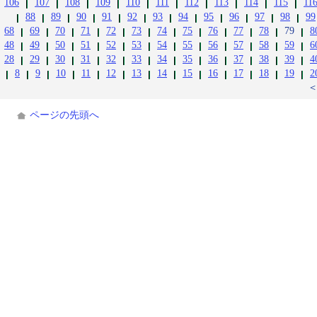
106
107
108
109
110
111
112
113
114
115
11
88
89
90
91
92
93
94
95
96
97
98
99
68
69
70
71
72
73
74
75
76
77
78
79
8
48
49
50
51
52
53
54
55
56
57
58
59
6
28
29
30
31
32
33
34
35
36
37
38
39
4
8
9
10
11
12
13
14
15
16
17
18
19
2
ページの先頭へ