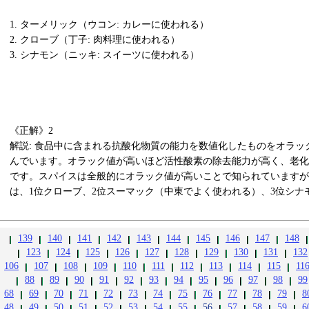
1. ターメリック（ウコン: カレーに使われる）
2. クローブ（丁子: 肉料理に使われる）
3. シナモン（ニッキ: スイーツに使われる）
《正解》2
解説: 食品中に含まれる抗酸化物質の能力を数値化したものをオラッ
んでいます。オラック値が高いほど活性酸素の除去能力が高く、老化
です。スパイスは全般的にオラック値が高いことで知られていますが
は、1位クローブ、2位スーマック（中東でよく使われる）、3位シナ
139
140
141
142
143
144
145
146
147
148
123
124
125
126
127
128
129
130
131
132
106
107
108
109
110
111
112
113
114
115
11
88
89
90
91
92
93
94
95
96
97
98
99
68
69
70
71
72
73
74
75
76
77
78
79
8
48
49
50
51
52
53
54
55
56
57
58
59
6