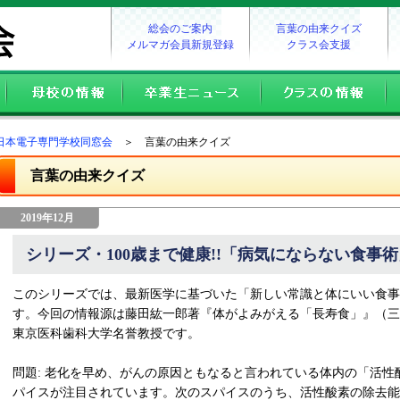
総会のご案内
言葉の由来クイズ
メルマガ会員新規登録
クラス会支援
日本電子専門学校同窓会
＞ 言葉の由来クイズ
言葉の由来クイズ
2019年12月
シリーズ・100歳まで健康!!「病気にならない食事術
このシリーズでは、最新医学に基づいた「新しい常識と体にいい食事
す。今回の情報源は藤田紘一郎著『体がよみがえる「長寿食」』（三笠
東京医科歯科大学名誉教授です。
問題: 老化を早め、がんの原因ともなると言われている体内の「活
パイスが注目されています。次のスパイスのうち、活性酸素の除去能