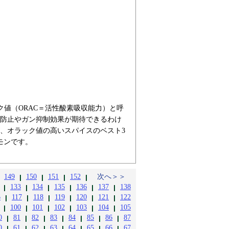
ク値（ORAC＝活性酸素吸収能力）と呼
防止やガン抑制効果が期待できるわけ
、オラック値の高いスパイスのベスト3
モンです。
149
150
151
152
次へ＞＞
133
134
135
136
137
138
6
117
118
119
120
121
122
100
101
102
103
104
105
0
81
82
83
84
85
86
87
0
61
62
63
64
65
66
67