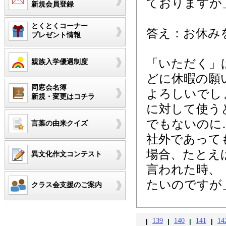
ておりますが
新規会員登録
とくとくコーナー
答え：お休み
プレゼント情報
「いただく」
親族入学優遇制度
どに休暇の願
同窓会名簿
よろしいでし
新規・変更はコチラ
に対して使う
でもないのに
言葉の由来クイズ
社外であって
場合、たとえ
異文化作文コンテスト
言われた時、
たいのですが
クラス会支援のご案内
139
140
141
14