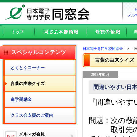
メル
日本電子専門学校同窓会
＞ 言
スペシャルコンテンツ
言葉の由来クイズ
とくとくコーナー
2013年01月
言葉の由来クイズ
間違いやすい日本
進学奨励金
『間違いやす
クラス会支援のご案内
問題：次の敬
取引先の方
メルマガ会員