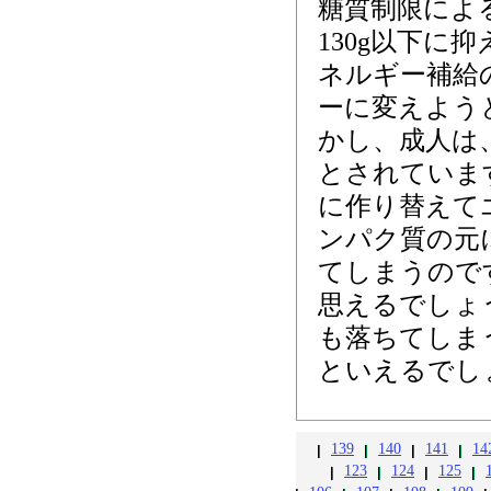
糖質制限によ
130g以下
ネルギー補給
ーに変えよう
かし、成人は、
とされていま
に作り替えて
ンパク質の元
てしまうので
思えるでしょ
も落ちてしま
といえるでし
139
140
141
14
123
124
125