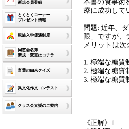
本書の食事術
新規会員登録
療に成功して
とくとくコーナー
プレゼント情報
問題: 近年
限」ですが、
親族入学優遇制度
メリットは次
同窓会名簿
新規・変更はコチラ
1. 極端な
2. 極端な糖
言葉の由来クイズ
3. 極端な
異文化作文コンテスト
クラス会支援のご案内
《正解》1