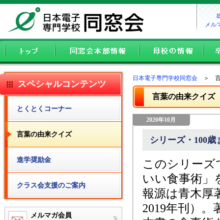
メル
日本電子専門学校同窓会
＞ 言
スペシャルコンテンツ
言葉の由来クイズ
とくとくコーナー
2020年10月
言葉の由来クイズ
シリーズ・100
進学奨励金
このシリーズ
いい食事術」
クラス会支援のご案内
報源は青木厚
2019年刊）
メルマガ会員