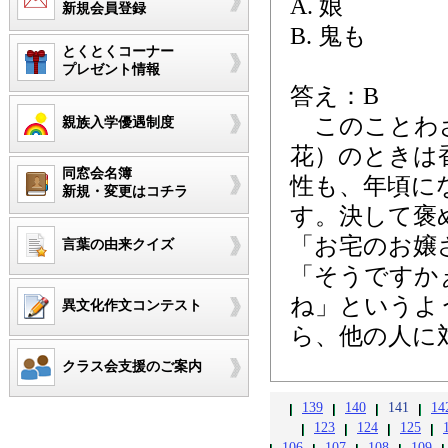
A. 娘
新規会員登録
B. 鬼も
とくとくコーナー
プレゼント情報
答え：B
このことわざ
親族入学優遇制度
花）のときは
同窓会名簿
性も、年頃に
新規・変更はコチラ
す。決して褒
「お宅のお嬢
言葉の由来クイズ
「そうですか
ね」というよ
異文化作文コンテスト
ら、他の人に
クラス会支援のご案内
139
140
141
14
123
124
125
106
107
108
109