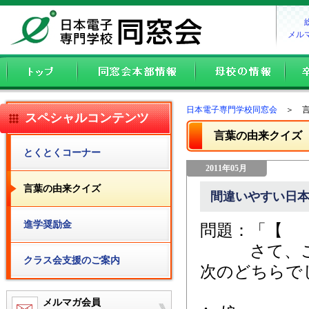
メル
日本電子専門学校同窓会
＞ 言
スペシャルコンテンツ
言葉の由来クイズ
とくとくコーナー
2011年05月
言葉の由来クイズ
間違いやすい日本
進学奨励金
問題：「【 
さて、この
クラス会支援のご案内
次のどちらで
メルマガ会員