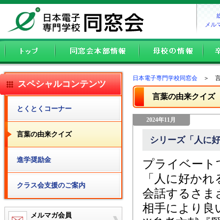
メル
日本電子専門学校同窓会
＞ 言
スペシャルコンテンツ
言葉の由来クイズ
とくとくコーナー
2024年11月
言葉の由来クイズ
シリーズ「人に好
進学奨励金
プライベート
「人に好かれ
クラス会支援のご案内
会話するさま
相手により良
メルマガ会員