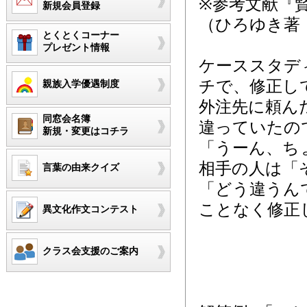
※参考文献『
新規会員登録
（ひろゆき著
とくとくコーナー
プレゼント情報
ケーススタデ
チで、修正し
親族入学優遇制度
外注先に頼ん
同窓会名簿
違っていたの
新規・変更はコチラ
「うーん、ち
相手の人は「
言葉の由来クイズ
「どう違うん
ことなく修正
異文化作文コンテスト
クラス会支援のご案内